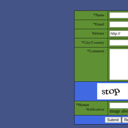
*Name :
*Email :
Website :
*City/Country :
*Comment :
*Human
Verification :
image abo